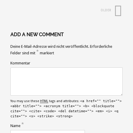
OLDER
ADD A NEW COMMENT
Deine E-Mail-Adresse wird nicht veröffentlicht.
Erforderliche
*
Felder sind mit
markiert
Kommentar
You may use these
HTML
tags and attributes:
<a href="" title="">
<abbr title=""> <acronym title=""> <b> <blockquote
cite=""> <cite> <code> <del datetime=""> <em> <i> <q
cite=""> <s> <strike> <strong>
*
Name